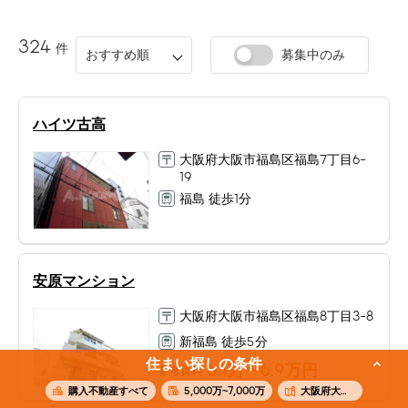
324
件
おすすめ順
募集中のみ
ハイツ古高
大阪府大阪市福島区福島7丁目6-
19
福島 徒歩1分
安原マンション
大阪府大阪市福島区福島8丁目3-8
新福島 徒歩5分
住まい探しの条件
6.1
万〜
6.9
万円
参考賃料
購入不動産すべて
5,000万~7,000万
大阪府大阪市福島区福島