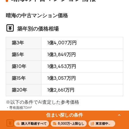
晴海の中古マンション価格
築年別の価格相場
築3年
1億4,007万円
築5年
1億3,849万円
築10年
1億3,453万円
築15年
1億3,057万円
築20年
1億2,661万円
※以下の条件でAI査定した参考価格
専有面積70m²
住まい探しの条件
面積別の価格相場
購入不動産すべて
8,000万~上限なし
東京都中央区晴海