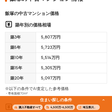
飯塚の中古マンション価格
築年別の価格相場
築3年
5,807万円
築5年
5,723万円
築10年
5,514万円
築15年
5,305万円
築20年
5,097万円
※以下の条件でAI査定した参考価格
専有面積70m²
住まい探しの条件
面積別の価格相場
購入不動産すべて
4,500万~6,500万
埼玉県川口市飯塚