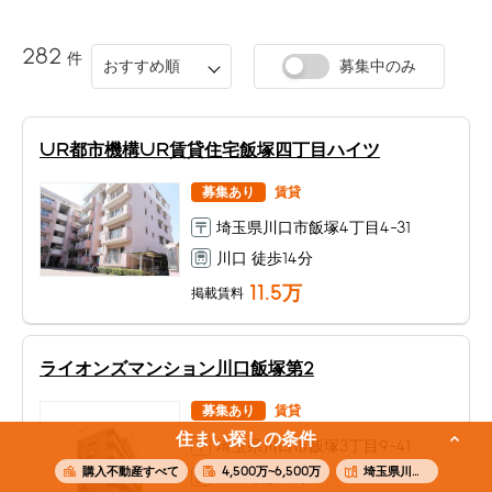
282
件
おすすめ順
募集中のみ
UR都市機構UR賃貸住宅飯塚四丁目ハイツ
募集あり
賃貸
埼玉県川口市飯塚4丁目4-31
川口 徒歩14分
11.5
万
掲載賃料
ライオンズマンション川口飯塚第2
募集あり
賃貸
住まい探しの条件
埼玉県川口市飯塚3丁目9-41
購入不動産すべて
4,500万~6,500万
埼玉県川口市飯塚
川口 徒歩11分