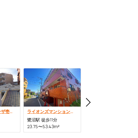
クリオたまプラーザ壱番館
ライオンズマンションたまプラーザ第5
ライオンズガーデン青葉台
鷺沼駅 徒歩11分
十日市場駅 徒歩10分
23.75〜53.43m²
70.2〜86.27m²