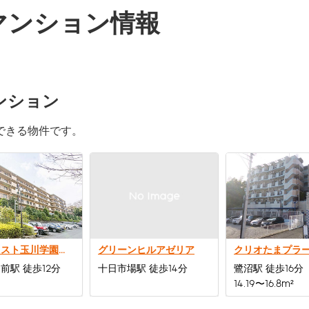
マンション情報
ンション
できる物件です。
モアクレスト玉川学園弐番館
グリーンヒルアゼリア
前駅 徒歩12分
十日市場駅 徒歩14分
鷺沼駅 徒歩16分
14.19〜16.8m²