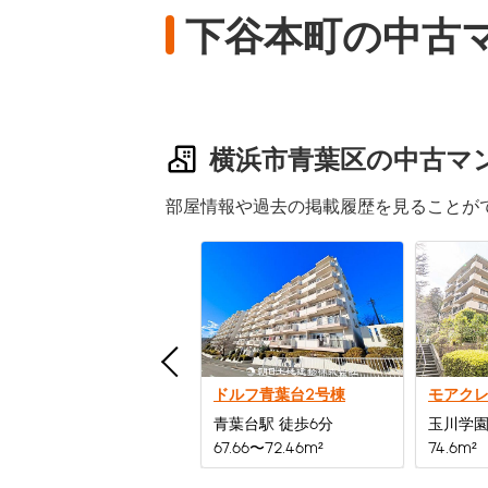
下谷本町の中古
横浜市青葉区の中古マ
部屋情報や過去の掲載履歴を見ることが
東急ドエルアルス江田
ドルフ青葉台2号棟
江田駅 徒歩10分
青葉台駅 徒歩6分
玉川学園
70.09〜84.38m²
67.66〜72.46m²
74.6m²