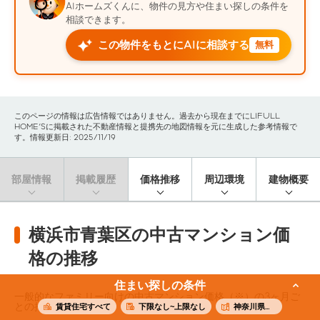
AIホームズくんに、物件の見方や住まい探しの条件を
相談できます。
この物件をもとにAIに相談する
無料
このページの情報は広告情報ではありません。過去から現在までにLIFULL
HOME'Sに掲載された不動産情報と提携先の地図情報を元に生成した参考情報で
す。情報更新日: 2025/11/19
部屋情報
掲載履歴
価格推移
周辺環境
建物概要
横浜市青葉区の中古マンション価
格の推移
住まい探しの条件
一般的なファミリー向けの中古マンション価格（※）の3ヶ月ご
との推移です。
賃貸住宅すべて
下限なし~上限なし
神奈川県横浜市青葉区