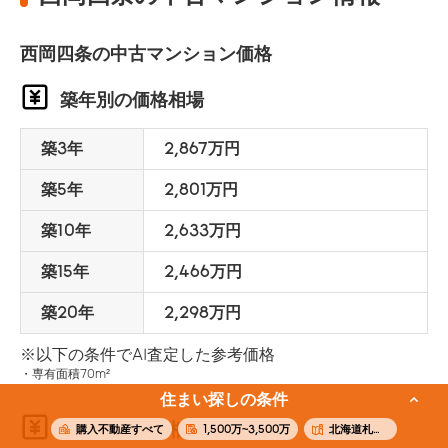
西岡四条の中古マンション価格
築年別の価格相場
築3年
2,867万円
築5年
2,801万円
築10年
2,633万円
築15年
2,466万円
築20年
2,298万円
※以下の条件でAI査定した参考価格
専有面積70m²
住まい探しの条件
面積別の価格相場
購入不動産すべて
1,500万~3,500万
北海道札幌市豊平区西岡四条