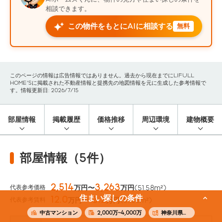
相談できます。
この物件をもとにAIに相談する
無料
このページの情報は広告情報ではありません。過去から現在までにLIFULL
HOME'Sに掲載された不動産情報と提携先の地図情報を元に生成した参考情報で
す。情報更新日: 2026/7/15
部屋情報
掲載履歴
価格推移
周辺環境
建物概要
部屋情報（5件）
2,514
3,263
代表参考価格
万円〜
万円
(51.58m²)
住まい探しの条件
12.0
13.2
代表参考賃料
万円〜
万円
(51.58m²)
中古マンション
2,000万~4,000万
神奈川県横浜市南区