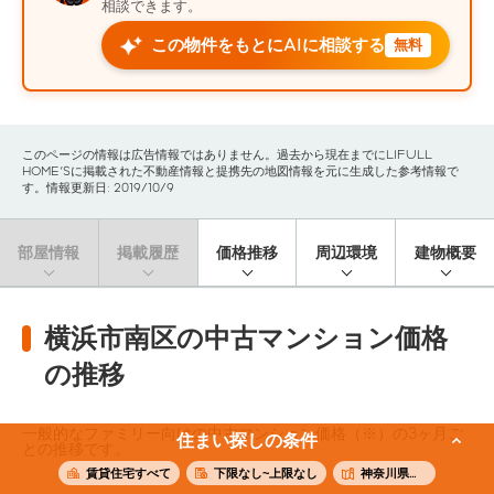
相談できます。
この物件をもとにAIに相談する
無料
このページの情報は広告情報ではありません。過去から現在までにLIFULL
HOME'Sに掲載された不動産情報と提携先の地図情報を元に生成した参考情報で
す。情報更新日: 2019/10/9
部屋情報
掲載履歴
価格推移
周辺環境
建物概要
横浜市南区の中古マンション価格
の推移
一般的なファミリー向けの中古マンション価格（※）の3ヶ月ご
住まい探しの条件
との推移です。
賃貸住宅すべて
下限なし~上限なし
神奈川県横浜市南区