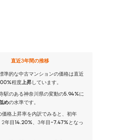
直近3年間の推移
標準的な中古マンションの価格は直近
.00%
程度
上昇
しています。
寺駅のある神奈川県の変動の
5.94%
に
低め
の水準です。
の価格上昇率を内訳でみると、
初年
、
2年目
14.20%
、
3年目
-7.47%
となっ