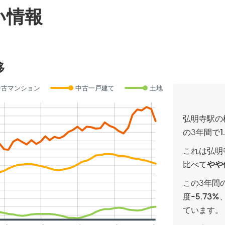
い情報
移
中古マンション
中古一戸建て
土地
弘明寺駅の
の3年間で
1
これは弘明
比べて
やや
この3年間
度
-5.73%
ています。