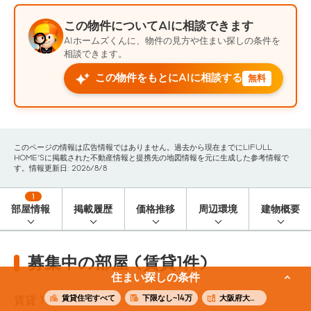
この物件についてAIに相談できます
AIホームズくんに、物件の見方や住まい探しの条件を
相談できます。
この物件をもとにAIに相談する
無料
このページの情報は広告情報ではありません。過去から現在までにLIFULL
HOME'Sに掲載された不動産情報と提携先の地図情報を元に生成した参考情報で
す。情報更新日: 2026/8/8
1
部屋情報
掲載履歴
価格推移
周辺環境
建物概要
募集中の部屋 (賃貸1件)
住まい探しの条件
賃貸住宅すべて
下限なし~14万
大阪府大阪市福島区
賃貸
1
件