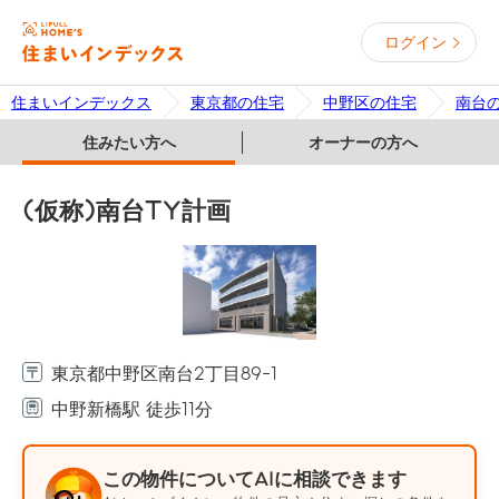
ログイン
住まいインデックス
東京都の住宅
中野区の住宅
南台
住みたい方へ
オーナーの方へ
(仮称)南台TY計画
東京都中野区南台2丁目89-1
中野新橋駅 徒歩11分
この物件についてAIに相談できます