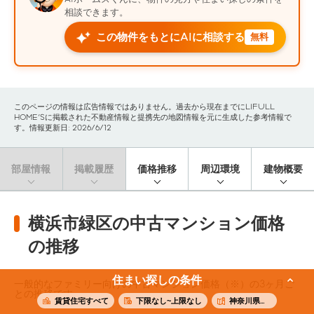
相談できます。
この物件をもとにAIに相談する
無料
このページの情報は広告情報ではありません。過去から現在までにLIFULL
HOME'Sに掲載された不動産情報と提携先の地図情報を元に生成した参考情報で
す。情報更新日: 2026/6/12
部屋情報
掲載履歴
価格推移
周辺環境
建物概要
横浜市緑区の中古マンション価格
の推移
住まい探しの条件
一般的なファミリー向けの中古マンション価格（※）の3ヶ月ご
との推移です。
賃貸住宅すべて
下限なし~上限なし
神奈川県横浜市緑区