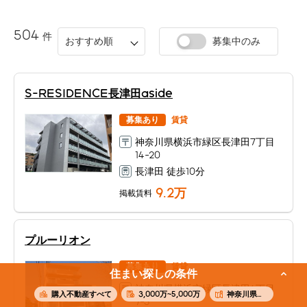
504
件
おすすめ順
募集中のみ
S-RESIDENCE長津田aside
募集あり
賃貸
神奈川県横浜市緑区長津田7丁目
14-20
長津田 徒歩10分
9.2
万
掲載賃料
プルーリオン
募集あり
賃貸
住まい探しの条件
神奈川県横浜市緑区長津田6丁目
購入不動産すべて
3,000万~5,000万
神奈川県横浜市緑区長津田
7-3