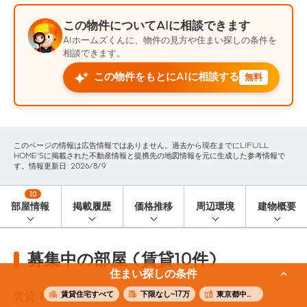
この物件についてAIに相談できます
AIホームズくんに、物件の見方や住まい探しの条件を
相談できます。
この物件をもとにAIに相談する
無料
このページの情報は広告情報ではありません。過去から現在までにLIFULL
HOME'Sに掲載された不動産情報と提携先の地図情報を元に生成した参考情報で
す。情報更新日: 2026/8/9
10
部屋情報
掲載履歴
価格推移
周辺環境
建物概要
募集中の部屋 (賃貸10件)
住まい探しの条件
賃貸住宅すべて
下限なし~17万
東京都中野区
賃貸
10
件