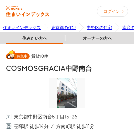
ログイン
住まいインデックス
東京都の住宅
中野区の住宅
南台
住みたい方へ
オーナーの方へ
募集中
賃貸
10
件
COSMOSGRACIA中野南台
東京都中野区南台5丁目15-26
笹塚駅 徒歩14分
方南町駅 徒歩11分