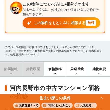
この物件についてAIに相談できます
AIホームズくんに、物件の見方や住まい探しの条件を
相談できます。
この物件をもとにAIに相談する
無料
このページの情報は広告情報ではありません。過去から現在までにLIFULL
HOME'Sに掲載された不動産情報と提携先の地図情報を元に生成した参考情報で
す。情報更新日: 2026/5/10
部屋情報
掲載履歴
価格推移
周辺環境
建物概要
河内長野市の中古マンション価格
の推移
住まい探しの条件
賃貸住宅すべて
下限なし~上限なし
大阪府河内長野市
一般的なファミリー向けの中古マンション価格（※）の3ヶ月ご