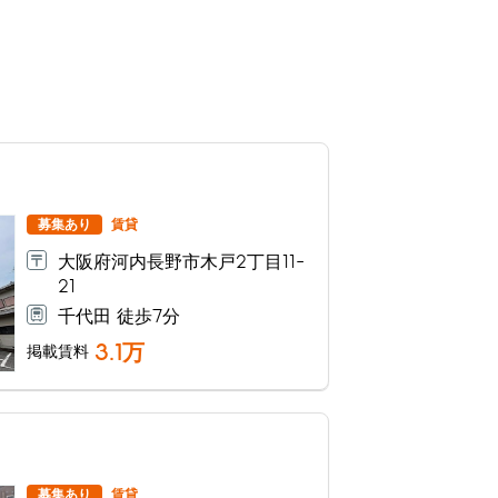
募集あり
賃貸
大阪府河内長野市木戸2丁目11-
21
千代田 徒歩7分
3.1
万
掲載賃料
募集あり
賃貸