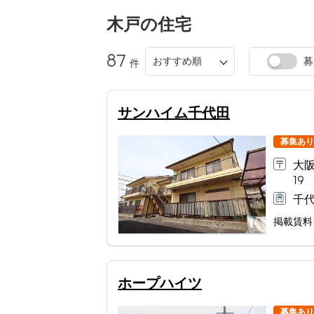
木戸
の住宅
87
おすすめ順
募
件
サンハイム千代田
募集あり
大阪
19
千代
掲載賃料
ホープハイツ
募集あり