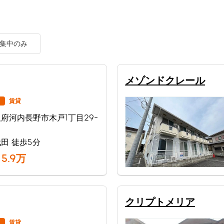
集中のみ
メゾンドクレール
賃貸
府河内長野市木戸1丁目29-
田 徒歩5分
5.9
万
クリプトメリア
賃貸