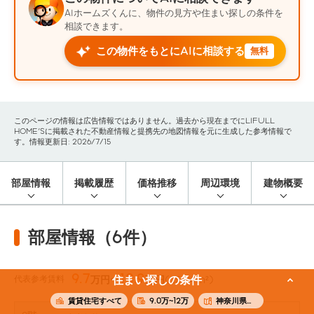
AIホームズくんに、物件の見方や住まい探しの条件を
相談できます。
この物件をもとにAIに相談する
無料
このページの情報は広告情報ではありません。過去から現在までにLIFULL
HOME'Sに掲載された不動産情報と提携先の地図情報を元に生成した参考情報で
す。情報更新日: 2026/7/15
部屋情報
掲載履歴
価格推移
周辺環境
建物概要
部屋情報（6件）
9.7
10.9
代表参考賃料
住まい探しの条件
万円〜
万円
(25.04m²)
賃貸住宅すべて
9.0万~12万
神奈川県横浜市中区