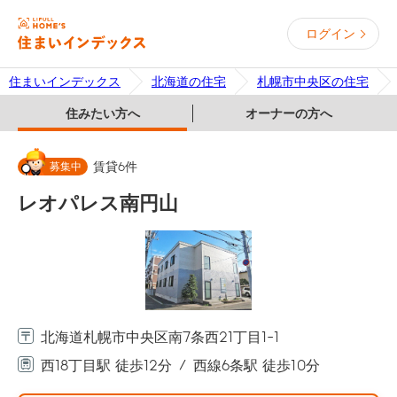
ログイン
住まいインデックス
北海道の住宅
札幌市中央区の住宅
住みたい方へ
オーナーの方へ
募集中
賃貸
6
件
レオパレス南円山
北海道札幌市中央区南7条西21丁目1-1
西18丁目駅 徒歩12分
西線6条駅 徒歩10分