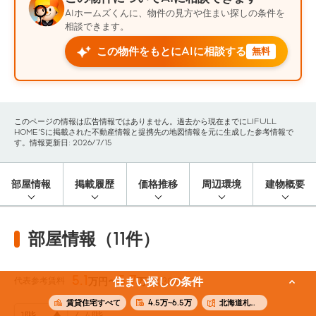
AIホームズくんに、物件の見方や住まい探しの条件を
相談できます。
この物件をもとにAIに相談する
無料
このページの情報は広告情報ではありません。過去から現在までにLIFULL
HOME'Sに掲載された不動産情報と提携先の地図情報を元に生成した参考情報で
す。情報更新日: 2026/7/15
部屋情報
掲載履歴
価格推移
周辺環境
建物概要
部屋情報（11件）
5.1
5.7
代表参考賃料
住まい探しの条件
万円〜
万円
(30.0m²)
賃貸住宅すべて
4.5万~6.5万
北海道札幌市中央区