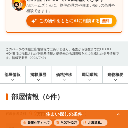
AIホームズくんに、物件の見方や住まい探しの条件を
相談できます。
この物件をもとにAIに相談する
無料
このページの情報は広告情報ではありません。過去から現在までにLIFULL
HOME'Sに掲載された不動産情報と提携先の地図情報を元に生成した参考情報で
す。情報更新日: 2026/7/24
部屋情報
掲載履歴
価格推移
周辺環境
建物概要
部屋情報（6件）
9.2
10.5
代表参考賃料
住まい探しの条件
万円〜
万円
(59.69m²)
賃貸住宅すべて
9.0万~12万
北海道札幌市中央区