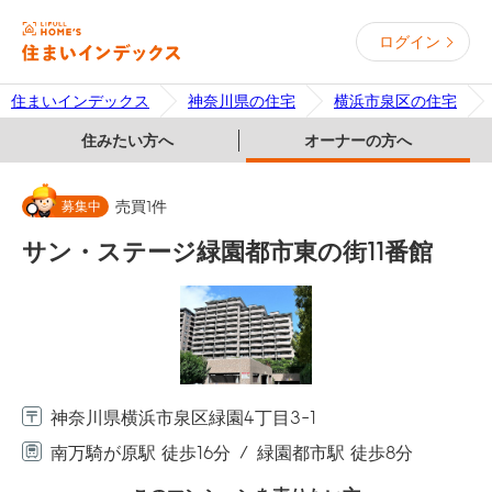
ログイン
住まいインデックス
神奈川県の住宅
横浜市泉区の住宅
住みたい方へ
オーナーの方へ
募集中
売買
1
件
サン・ステージ緑園都市東の街11番館
神奈川県横浜市泉区緑園4丁目3-1
南万騎が原駅 徒歩16分
緑園都市駅 徒歩8分