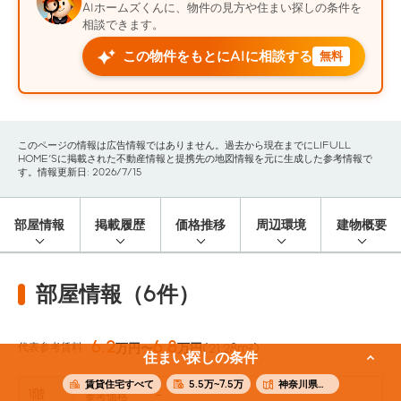
AIホームズくんに、物件の見方や住まい探しの条件を
相談できます。
この物件をもとにAIに相談する
無料
このページの情報は広告情報ではありません。過去から現在までにLIFULL
HOME'Sに掲載された不動産情報と提携先の地図情報を元に生成した参考情報で
す。情報更新日: 2026/7/15
部屋情報
掲載履歴
価格推移
周辺環境
建物概要
部屋情報（6件）
6.2
6.8
代表参考賃料
万円〜
万円
(21.28m²)
住まい探しの条件
賃貸住宅すべて
5.5万~7.5万
神奈川県横浜市緑区
1階
-
参考価格