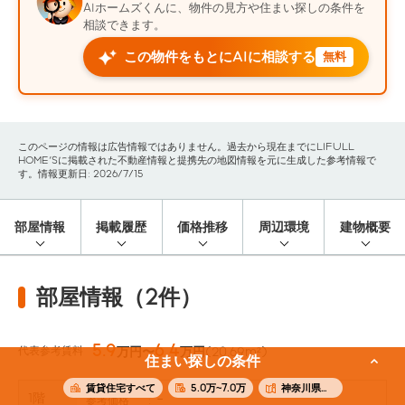
AIホームズくんに、物件の見方や住まい探しの条件を
相談できます。
この物件をもとにAIに相談する
無料
このページの情報は広告情報ではありません。過去から現在までにLIFULL
HOME'Sに掲載された不動産情報と提携先の地図情報を元に生成した参考情報で
す。情報更新日: 2026/7/15
部屋情報
掲載履歴
価格推移
周辺環境
建物概要
部屋情報（2件）
5.9
6.4
代表参考賃料
万円〜
万円
(20.69m²)
住まい探しの条件
賃貸住宅すべて
5.0万~7.0万
神奈川県横浜市緑区
1階
-
参考価格