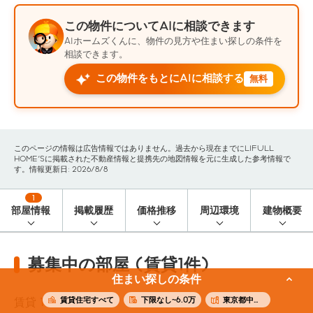
この物件についてAIに相談できます
AIホームズくんに、物件の見方や住まい探しの条件を
相談できます。
この物件をもとにAIに相談する
無料
このページの情報は広告情報ではありません。過去から現在までにLIFULL
HOME'Sに掲載された不動産情報と提携先の地図情報を元に生成した参考情報で
す。情報更新日: 2026/8/8
1
部屋情報
掲載履歴
価格推移
周辺環境
建物概要
募集中の部屋 (賃貸1件)
住まい探しの条件
賃貸住宅すべて
下限なし~6.0万
東京都中野区
賃貸
1
件