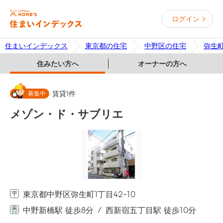
ログイン
住まいインデックス
東京都の住宅
中野区の住宅
弥生
住みたい方へ
オーナーの方へ
募集中
賃貸
1
件
メゾン・ド・サブリエ
東京都中野区弥生町1丁目42-10
中野新橋駅 徒歩8分
西新宿五丁目駅 徒歩10分