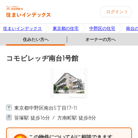
ログイン
住まいインデックス
東京都の住宅
中野区の住宅
南台
住みたい方へ
オーナーの方へ
コモビレッヂ南台1号館
東京都中野区南台5丁目17-11
笹塚駅 徒歩16分
方南町駅 徒歩8分
この物件についてAIに相談できます