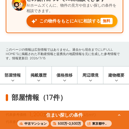
AIホームズくんに、物件の見方や住まい探しの条件を
相談できます。
この物件をもとにAIに相談する
無料
このページの情報は広告情報ではありません。過去から現在までにLIFULL
HOME'Sに掲載された不動産情報と提携先の地図情報を元に生成した参考情報で
す。情報更新日: 2026/7/15
部屋情報
掲載履歴
価格推移
周辺環境
建物概要
部屋情報（17件）
1,200
1,405
代表参考価格
住まい探しの条件
万円〜
万円
(17.45m²)
6.3
7.2
代表参考賃料
万円〜
万円
(17.45m²)
中古マンション
500万~2,500万
東京都中野区