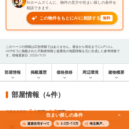
AIホームズくんに、物件の見方や住まい探しの条件を
相談できます。
この物件をもとにAIに相談する
無料
このページの情報は広告情報ではありません。過去から現在までにLIFULL
HOME'Sに掲載された不動産情報と提携先の地図情報を元に生成した参考情報で
す。情報更新日: 2026/7/31
部屋情報
掲載履歴
価格推移
周辺環境
建物概要
部屋情報（4件）
5.6
6.3
代表参考賃料
万円〜
万円
(19.87m²)
住まい探しの条件
賃貸住宅すべて
5.0万~7.0万
埼玉県戸田市
1階
-
参考価格