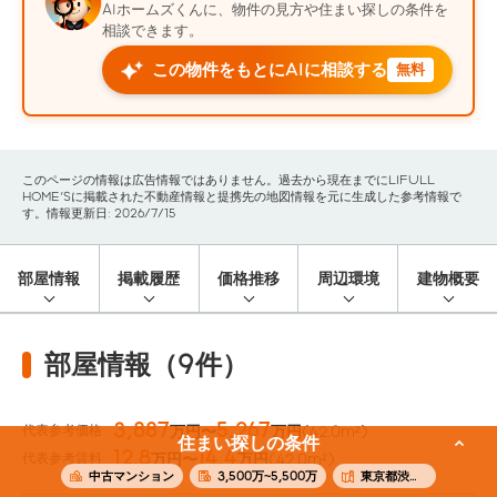
AIホームズくんに、物件の見方や住まい探しの条件を
相談できます。
この物件をもとにAIに相談する
無料
このページの情報は広告情報ではありません。過去から現在までにLIFULL
HOME'Sに掲載された不動産情報と提携先の地図情報を元に生成した参考情報で
す。情報更新日: 2026/7/15
部屋情報
掲載履歴
価格推移
周辺環境
建物概要
部屋情報（9件）
3,887
5,267
代表参考価格
万円〜
万円
(42.0m²)
住まい探しの条件
12.8
14.4
代表参考賃料
万円〜
万円
(42.0m²)
中古マンション
3,500万~5,500万
東京都渋谷区