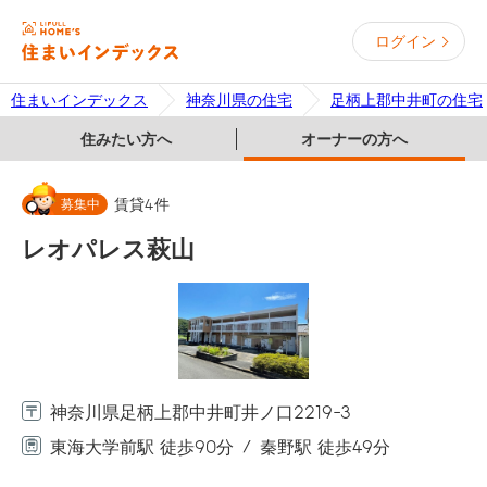
ログイン
住まいインデックス
神奈川県の住宅
足柄上郡中井町の住宅
住みたい方へ
オーナーの方へ
募集中
賃貸
4
件
レオパレス萩山
神奈川県足柄上郡中井町井ノ口2219-3
東海大学前駅 徒歩90分
秦野駅 徒歩49分