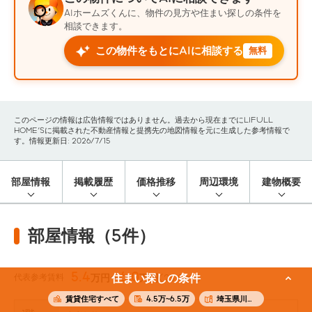
AIホームズくんに、物件の見方や住まい探しの条件を
相談できます。
この物件をもとにAIに相談する
無料
このページの情報は広告情報ではありません。過去から現在までにLIFULL
HOME'Sに掲載された不動産情報と提携先の地図情報を元に生成した参考情報で
す。情報更新日: 2026/7/15
部屋情報
掲載履歴
価格推移
周辺環境
建物概要
部屋情報（5件）
5.4
6.0
代表参考賃料
住まい探しの条件
万円〜
万円
(25.0m²)
賃貸住宅すべて
4.5万~6.5万
埼玉県川口市