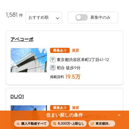
1,581
件
おすすめ順
募集中のみ
アベコーポ
募集あり
賃貸
東京都渋谷区本町2丁目41-12
初台 徒歩9分
19.5
万
掲載賃料
DUO1
募集あり
賃貸
住まい探しの条件
東京都渋谷区本町3丁目2-6
購入不動産すべて
8,000万~上限なし
東京都渋谷区本町
西新宿五丁目 徒歩5分