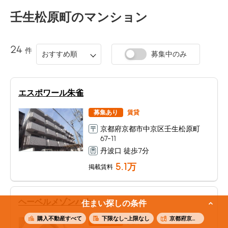
壬生松原町
のマンション
24
件
おすすめ順
募集中のみ
エスポワール朱雀
募集あり
賃貸
京都府京都市中京区壬生松原町
67-11
丹波口 徒歩7分
5.1
万
掲載賃料
ヘーベルメゾンハナ。
住まい探しの条件
購入不動産すべて
下限なし~上限なし
京都府京都市中京区壬生松原町
募集あり
賃貸