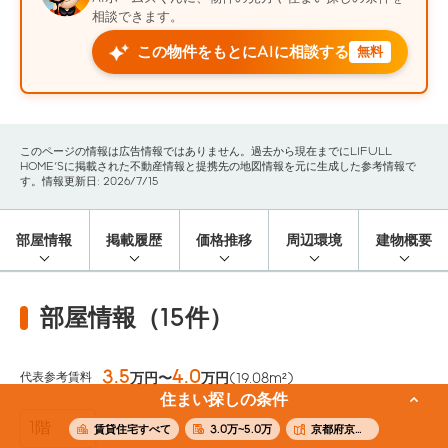
相談できます。
この物件をもとにAIに相談する
無料
このページの情報は広告情報ではありません。過去から現在までにLIFULL
HOME'Sに掲載された不動産情報と提携先の地図情報を元に生成した参考情報で
す。情報更新日: 2026/7/15
部屋情報
掲載履歴
価格推移
周辺環境
建物概要
部屋情報（15件）
3.5
4.0
代表参考賃料
万円〜
万円
(19.08m²)
住まい探しの条件
4階
賃貸住宅すべて
3.0万~5.0万
京都府京都市中京区