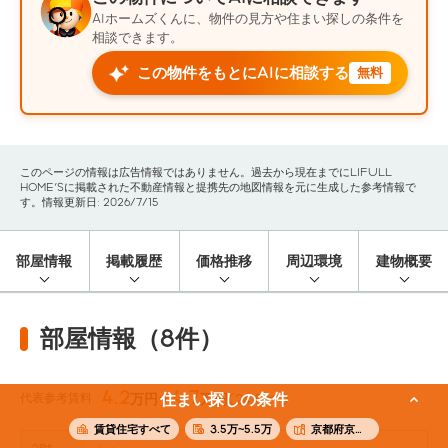
AIホームズくんに、物件の見方や住まい探しの条件を
相談できます。
この物件をもとにAIに相談する
無料
このページの情報は広告情報ではありません。過去から現在までにLIFULL
HOME'Sに掲載された不動産情報と提携先の地図情報を元に生成した参考情報で
す。情報更新日: 2026/7/15
部屋情報
掲載履歴
価格推移
周辺環境
建物概要
部屋情報（8件）
4.2
4.7
代表参考賃料
住まい探しの条件
万円〜
万円
(24.5m²)
賃貸住宅すべて
3.5万~5.5万
京都府京都市中京区