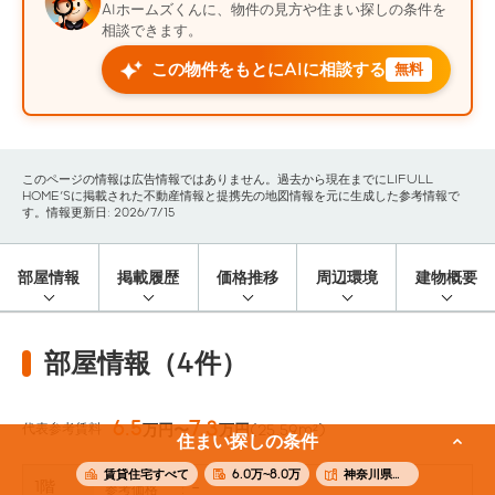
AIホームズくんに、物件の見方や住まい探しの条件を
相談できます。
この物件をもとにAIに相談する
無料
このページの情報は広告情報ではありません。過去から現在までにLIFULL
HOME'Sに掲載された不動産情報と提携先の地図情報を元に生成した参考情報で
す。情報更新日: 2026/7/15
部屋情報
掲載履歴
価格推移
周辺環境
建物概要
部屋情報（4件）
6.5
7.3
代表参考賃料
万円〜
万円
(25.59m²)
住まい探しの条件
賃貸住宅すべて
6.0万~8.0万
神奈川県横浜市西区
1階
-
参考価格