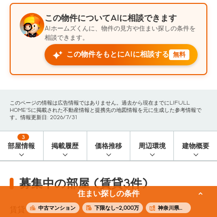
この物件についてAIに相談できます
AIホームズくんに、物件の見方や住まい探しの条件を
相談できます。
この物件をもとにAIに相談する
無料
このページの情報は広告情報ではありません。過去から現在までにLIFULL
HOME'Sに掲載された不動産情報と提携先の地図情報を元に生成した参考情報で
す。情報更新日: 2026/7/31
3
部屋情報
掲載履歴
価格推移
周辺環境
建物概要
募集中の部屋 (賃貸3件)
住まい探しの条件
中古マンション
下限なし~2,000万
神奈川県横浜市西区
賃貸
3
件