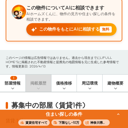
この物件についてAIに相談できます
AIホームズくんに、物件の見方や住まい探しの条件を
相談できます。
この物件をもとにAIに相談する
無料
このページの情報は広告情報ではありません。過去から現在までにLIFULL
HOME'Sに掲載された不動産情報と提携先の地図情報を元に生成した参考情報で
す。情報更新日: 2026/4/13
1
部屋情報
掲載履歴
価格推移
周辺環境
建物概要
募集中の部屋 (賃貸1件)
住まい探しの条件
賃貸
1
件
賃貸住宅すべて
下限なし~10万
神奈川県横浜市西区