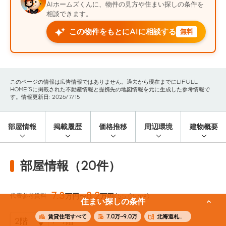
AIホームズくんに、物件の見方や住まい探しの条件を
相談できます。
この物件をもとにAIに相談する
無料
このページの情報は広告情報ではありません。過去から現在までにLIFULL
HOME'Sに掲載された不動産情報と提携先の地図情報を元に生成した参考情報で
す。情報更新日: 2026/7/15
部屋情報
掲載履歴
価格推移
周辺環境
建物概要
部屋情報（20件）
7.3
8.2
代表参考賃料
万円〜
万円
(55.05m²)
住まい探しの条件
賃貸住宅すべて
7.0万~9.0万
北海道札幌市豊平区
9階