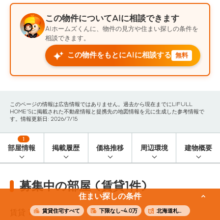
この物件についてAIに相談できます
AIホームズくんに、物件の見方や住まい探しの条件を
相談できます。
この物件をもとにAIに相談する
無料
このページの情報は広告情報ではありません。過去から現在までにLIFULL
HOME'Sに掲載された不動産情報と提携先の地図情報を元に生成した参考情報で
す。情報更新日: 2026/7/15
1
部屋情報
掲載履歴
価格推移
周辺環境
建物概要
募集中の部屋 (賃貸1件)
住まい探しの条件
賃貸住宅すべて
下限なし~4.0万
北海道札幌市豊平区
賃貸
1
件