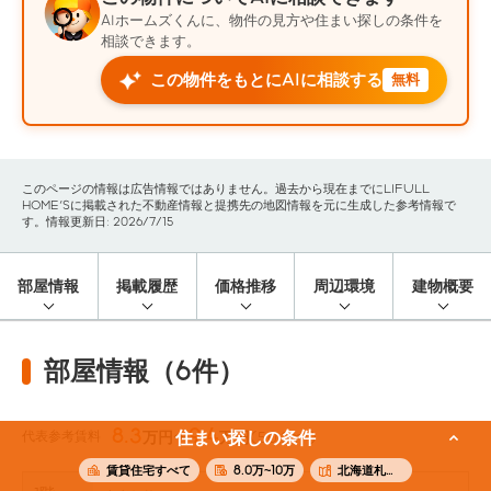
AIホームズくんに、物件の見方や住まい探しの条件を
相談できます。
この物件をもとにAIに相談する
無料
このページの情報は広告情報ではありません。過去から現在までにLIFULL
HOME'Sに掲載された不動産情報と提携先の地図情報を元に生成した参考情報で
す。情報更新日: 2026/7/15
部屋情報
掲載履歴
価格推移
周辺環境
建物概要
部屋情報（6件）
8.3
9.4
代表参考賃料
住まい探しの条件
万円〜
万円
(50.2m²)
賃貸住宅すべて
8.0万~10万
北海道札幌市白石区