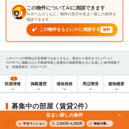
この物件についてAIに相談できます
AIホームズくんに、物件の見方や住まい探しの条件を
相談できます。
この物件をもとにAIに相談する
無料
このページの情報は広告情報ではありません。過去から現在までにLIFULL
HOME'Sに掲載された不動産情報と提携先の地図情報を元に生成した参考情報で
す。情報更新日: 2026/7/20
2
部屋情報
掲載履歴
価格推移
周辺環境
建物概要
募集中の部屋 (賃貸2件)
住まい探しの条件
賃貸
2
件
中古マンション
2,000万~4,000万
神奈川県横浜市中区