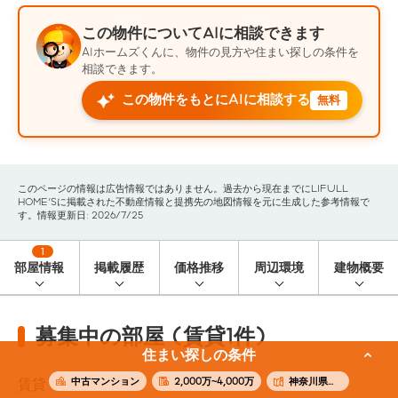
この物件についてAIに相談できます
AIホームズくんに、物件の見方や住まい探しの条件を
相談できます。
この物件をもとにAIに相談する
無料
このページの情報は広告情報ではありません。過去から現在までにLIFULL
HOME'Sに掲載された不動産情報と提携先の地図情報を元に生成した参考情報で
す。情報更新日: 2026/7/25
1
部屋情報
掲載履歴
価格推移
周辺環境
建物概要
募集中の部屋 (賃貸1件)
住まい探しの条件
中古マンション
2,000万~4,000万
神奈川県横浜市中区
賃貸
1
件