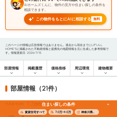
AIホームズくんに、物件の見方や住まい探しの条件を
相談できます。
この物件をもとにAIに相談する
無料
このページの情報は広告情報ではありません。過去から現在までにLIFULL
HOME'Sに掲載された不動産情報と提携先の地図情報を元に生成した参考情報で
す。情報更新日: 2026/7/15
部屋情報
掲載履歴
価格推移
周辺環境
建物概要
部屋情報（21件）
7.7
8.5
代表参考賃料
住まい探しの条件
万円〜
万円
(23.8m²)
賃貸住宅すべて
7.0万~9.0万
神奈川県横浜市中区