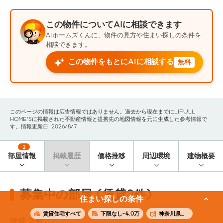
この物件についてAIに相談できます
AIホームズくんに、物件の見方や住まい探しの条件を
相談できます。
この物件をもとにAIに相談する
無料
このページの情報は広告情報ではありません。過去から現在までにLIFULL
HOME'Sに掲載された不動産情報と提携先の地図情報を元に生成した参考情報で
す。情報更新日: 2026/8/7
2
部屋情報
掲載履歴
価格推移
周辺環境
建物概要
募集中の部屋 (賃貸2件)
住まい探しの条件
賃貸住宅すべて
下限なし~4.0万
神奈川県横浜市南区
賃貸
2
件