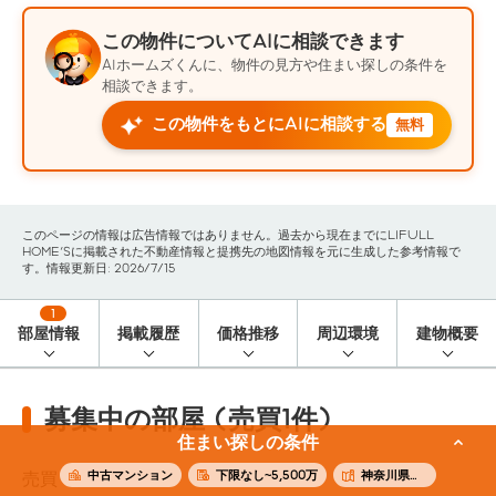
この物件についてAIに相談できます
AIホームズくんに、物件の見方や住まい探しの条件を
相談できます。
この物件をもとにAIに相談する
無料
このページの情報は広告情報ではありません。過去から現在までにLIFULL
HOME'Sに掲載された不動産情報と提携先の地図情報を元に生成した参考情報で
す。情報更新日: 2026/7/15
1
部屋情報
掲載履歴
価格推移
周辺環境
建物概要
募集中の部屋 (売買1件)
住まい探しの条件
中古マンション
下限なし~5,500万
神奈川県横浜市南区
売買
1
件