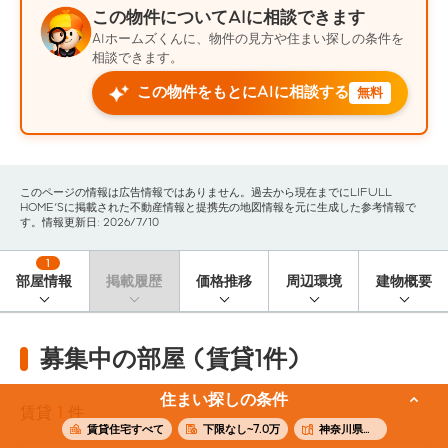
この物件についてAIに相談できます
AIホームズくんに、物件の見方や住まい探しの条件を
相談できます。
この物件をもとにAIに相談する
無料
このページの情報は広告情報ではありません。過去から現在までにLIFULL
HOME'Sに掲載された不動産情報と提携先の地図情報を元に生成した参考情報で
す。情報更新日: 2026/7/10
1
部屋情報
掲載履歴
価格推移
周辺環境
建物概要
募集中の部屋 (賃貸1件)
住まい探しの条件
賃貸
1
件
賃貸住宅すべて
下限なし~7.0万
神奈川県横浜市南区