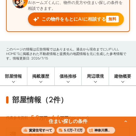
AIホームズくんに、物件の見方や住まい探しの条件を
相談できます。
この物件をもとにAIに相談する
無料
このページの情報は広告情報ではありません。過去から現在までにLIFULL
HOME'Sに掲載された不動産情報と提携先の地図情報を元に生成した参考情報で
す。情報更新日: 2026/7/15
部屋情報
掲載履歴
価格推移
周辺環境
建物概要
部屋情報（2件）
5.9
6.6
代表参考賃料
万円〜
万円
(29.75m²)
住まい探しの条件
賃貸住宅すべて
5.0万~7.0万
神奈川県横浜市南区
2階
-
参考価格