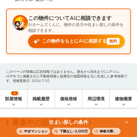
この物件についてAIに相談できます
AIホームズくんに、物件の見方や住まい探しの条件を
相談できます。
この物件をもとにAIに相談する
無料
このページの情報は広告情報ではありません。過去から現在までにLIFULL
HOME'Sに掲載された不動産情報と提携先の地図情報を元に生成した参考情報で
す。情報更新日: 2026/7/20
1
部屋情報
掲載履歴
価格推移
周辺環境
建物概要
募集中の部屋 (売買1件)
住まい探しの条件
中古マンション
下限なし~3,000万
神奈川県横浜市南区