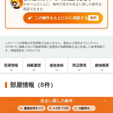
AIホームズくんに、物件の見方や住まい探しの条件を
相談できます。
この物件をもとにAIに相談する
無料
このページの情報は広告情報ではありません。過去から現在までにLIFULL
HOME'Sに掲載された不動産情報と提携先の地図情報を元に生成した参考情報で
す。情報更新日: 2026/7/15
部屋情報
掲載履歴
価格推移
周辺環境
建物概要
部屋情報（8件）
5.7
6.4
代表参考賃料
万円〜
万円
(22.0m²)
住まい探しの条件
賃貸住宅すべて
5.0万~7.0万
大阪府大阪市西区